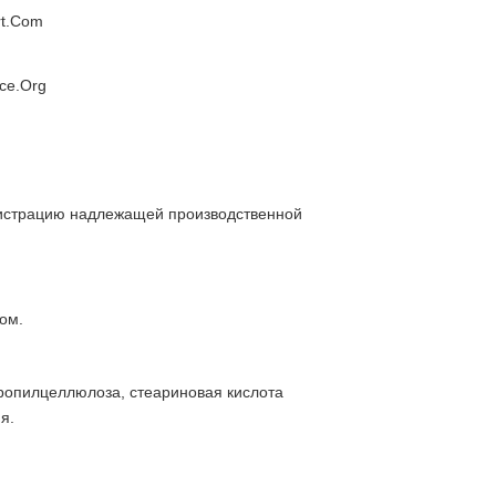
rt.Com
ce.Org
истрацию надлежащей производственной
ом.
ропилцеллюлоза, стеариновая кислота
я.