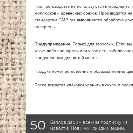
При производстве не используются ингредиенты и
моллюсков и древесных орехов. Производится н
стандартам GMP, где выполняется обработка дру
аллергены.
Предупреждение
. Только для взрослых. Если в
какие-либо препараты или у вас есть заболевания
в недоступном для детей месте.
Продукт может естественным образом менять цве
После вскрытия упаковки хранить в сухом и прох
50
Баллов дарим всем за подписку на
новости! Новинки, скидки, акции.