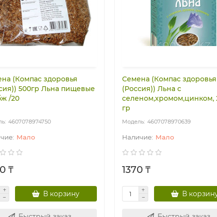
на (Компас здоровья
Семена (Компас здоровья
сия)) 500гр Льна пищевые
(Россия)) Льна с
ж /20
селеном,хромом,цинком, 
гр
4607078974750
4607078970639
Мало
Мало
0 ₸
1370 ₸
В корзину
В корзин
Быстрый заказ
Быстрый заказ