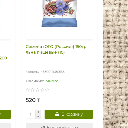
Семена (ОГО (Россия)) 150гр
льна пищевые (10)
200
4630012080538
Много
520 ₸
у
В корзину
Быстрый заказ