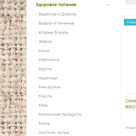
Здоровое питание
Варенье и Джемы
Нов
Вафли и Печенья
вторые блюда
Зефир
каши
Клетчатка
Крупы
леденцы
Макароны
Масла
Семе
Мед
BROW
Молочные продукты
Мука
пастила, халва