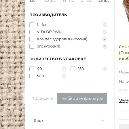
520
1,0 тыс.
1,6 тыс.
2,1 тыс.
2,6 тыс.
ПРОИЗВОДИТЕЛЬ
fit feel
1
VITA BROWN
1
Компас здоровья (Россия)
2
ого (Россия)
1
Семе
(Рос
необ
КОЛИЧЕСТВО В УПАКОВКЕ
40
150
1
1
500
1
Сбросить
Выберите фильтры
259
Бады