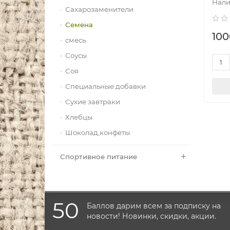
Сахарозаменители
Семена
100
смесь
Соусы
Соя
Специальные добавки
Сухие завтраки
Хлебцы
Шоколад,конфеты
Спортивное питание
50
Баллов дарим всем за подписку на
новости! Новинки, скидки, акции.