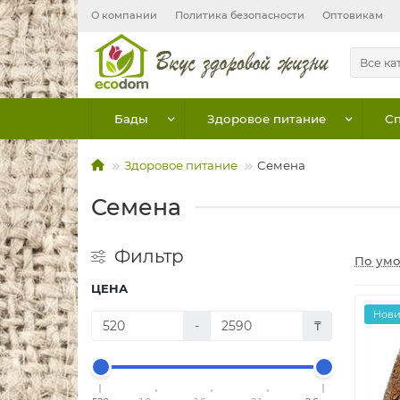
О компании
Политика безопасности
Оптовикам
Все ка
Бады
Здоровое питание
Сп
Здоровое питание
Семена
Семена
Фильтр
По ум
ЦЕНА
Нов
-
₸