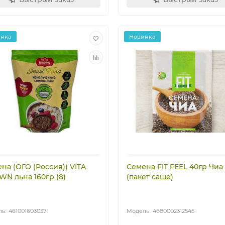
инка
Новинка
на (ОГО (Россия)) VITA
Семена FIT FEEL 40гр Чиа
N льна 160гр (8)
(пакет саше)
4610016030371
4680002312545