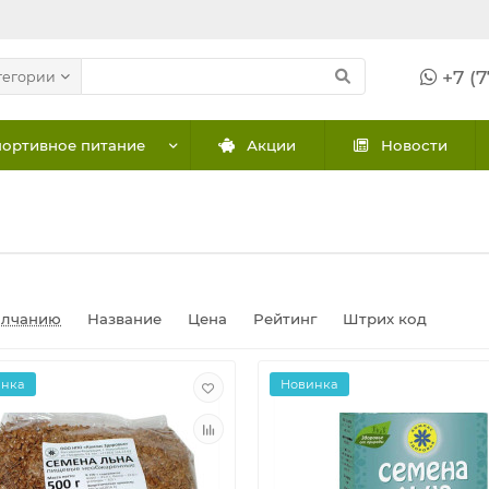
+7 (7
тегории
ортивное питание
Акции
Новости
олчанию
Название
Цена
Рейтинг
Штрих код
инка
Новинка