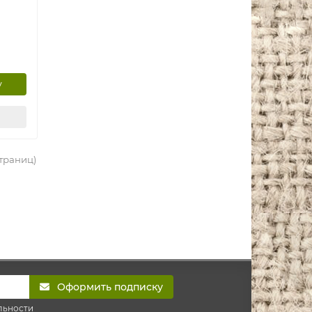
у
страниц)
Оформить подписку
льности