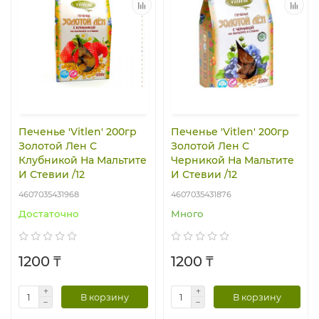
Печенье 'Vitlen' 200гр
Печенье 'Vitlen' 200гр
Золотой Лен С
Золотой Лен С
Клубникой На Мальтите
Черникой На Мальтите
И Стевии /12
И Стевии /12
4607035431968
4607035431876
Достаточно
Много
1200 ₸
1200 ₸
В корзину
В корзину