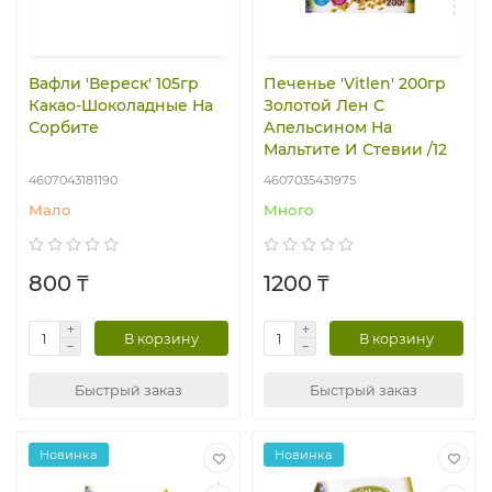
Вафли 'Вереск' 105гр
Печенье 'Vitlen' 200гр
Какао-Шоколадные На
Золотой Лен С
Сорбите
Апельсином На
Мальтите И Стевии /12
4607043181190
4607035431975
Мало
Много
800 ₸
1200 ₸
В корзину
В корзину
Быстрый заказ
Быстрый заказ
Новинка
Новинка