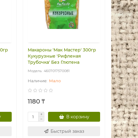
00гр
Макароны 'Мак Мастер' 300гр
Кукурузные 'Рифленая
Трубочка' Без Глютена
4607017570081
Мало
1180 ₸
у
В корзину
Быстрый заказ