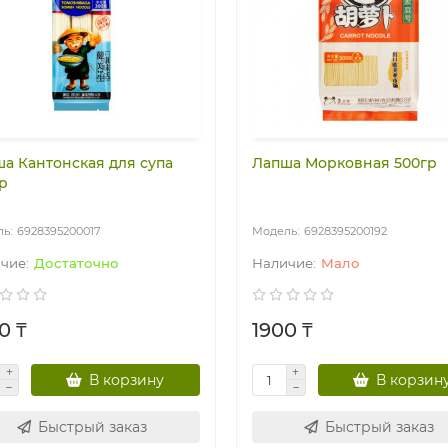
а Кантонская для супа
Лапша Морковная 500гр
р
6928395200017
6928395200192
Достаточно
Мало
0 ₸
1900 ₸
В корзину
В корзин
Быстрый заказ
Быстрый заказ