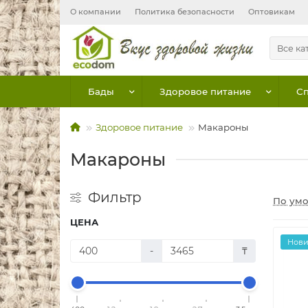
О компании
Политика безопасности
Оптовикам
Все ка
Бады
Здоровое питание
Сп
Здоровое питание
Макароны
Макароны
Фильтр
По ум
ЦЕНА
Нов
-
₸