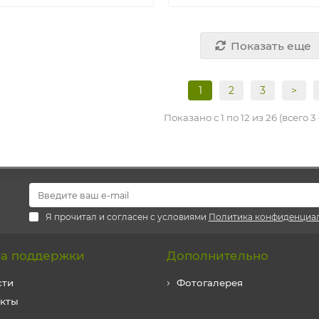
Показать еще
1
2
3
>
Показано с 1 по 12 из 26 (всего 
Я прочитал и согласен с условиями
Политика конфиденциа
а поддержки
Дополнительно
сти
Фотогалерея
акты