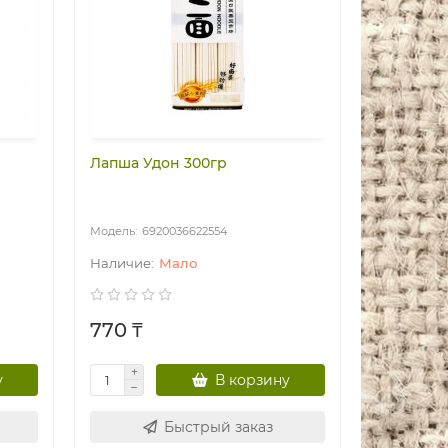
Лапша Удон 300гр
6920036622554
Мало
770 ₸
у
В корзину
Быстрый заказ