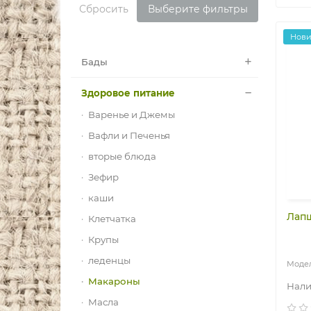
Сбросить
Выберите фильтры
Нов
Бады
Здоровое питание
Варенье и Джемы
Вафли и Печенья
вторые блюда
Зефир
каши
Лапш
Клетчатка
Крупы
леденцы
Макароны
Масла