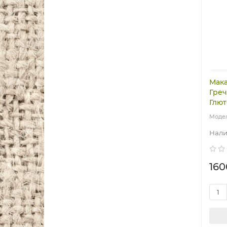
Мака
Греч
Глют
160