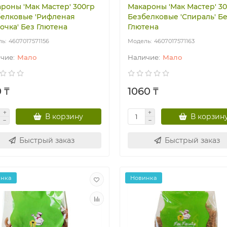
роны 'Мак Мастер' 300гр
Макароны 'Мак Мастер' 3
елковые 'Рифленая
Безбелковые 'Спираль' Б
очка' Без Глютена
Глютена
4607017571156
4607017571163
Мало
Мало
0 ₸
1060 ₸
В корзину
В корзин
Быстрый заказ
Быстрый заказ
инка
Новинка