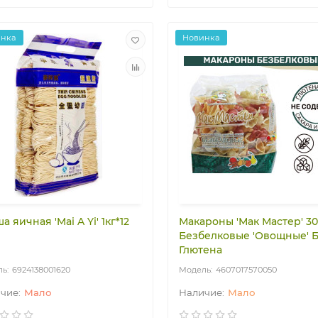
инка
Новинка
а яичная 'Mai A Yi' 1кг*12
Макароны 'Мак Мастер' 3
Безбелковые 'Овощные' 
Глютена
6924138001620
4607017570050
Мало
Мало