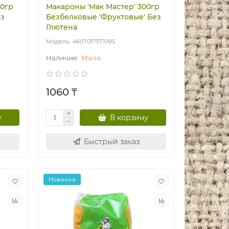
00гр
Макароны 'Мак Мастер' 300гр
ез
Безбелковые 'Фруктовые' Без
Глютена
4607017571095
Мало
1060 ₸
у
В корзину
Быстрый заказ
Новинка