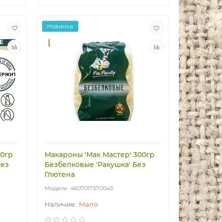
Новинка
00гр
Макароны 'Мак Мастер' 300гр
Без
Безбелковые 'Ракушка' Без
Глютена
4607017570043
Мало