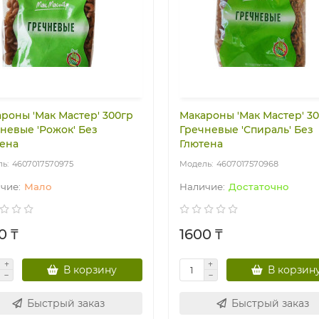
роны 'Мак Мастер' 300гр
Макароны 'Мак Мастер' 3
невые 'Рожок' Без
Гречневые 'Спираль' Без
ена
Глютена
4607017570975
4607017570968
Мало
Достаточно
0 ₸
1600 ₸
В корзину
В корзин
Быстрый заказ
Быстрый заказ