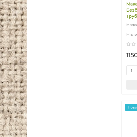
Мака
Безб
Труб
115
Нов