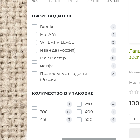
400
1,2 тыс.
1,9 тыс.
2,7 тыс.
3,5 тыс.
ПРОИЗВОДИТЕЛЬ
Barilla
4
Mai A Yi
1
WHEAT VILLAGE
3
Иван да (Россия)
1
Лапш
300г
Мак Мастер
11
макфа
1
Правильные сладости
3
(Россия)
КОЛИЧЕСТВО В УПАКОВКЕ
100
1
250
1
4
300
400
13
1
450
500
3
4