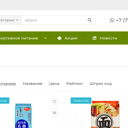
+7 (7
тегории
ортивное питание
Акции
Новости
олчанию
Название
Цена
Рейтинг
Штрих код
инка
Новинка