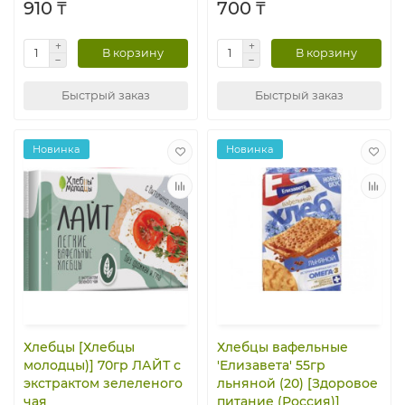
910 ₸
700 ₸
В корзину
В корзину
Быстрый заказ
Быстрый заказ
Новинка
Новинка
Хлебцы [Хлебцы
Хлебцы вафельные
молодцы)] 70гр ЛАЙТ с
'Елизавета' 55гр
экстрактом зелеленого
льняной (20) [Здоровое
чая
питание (Россия)]