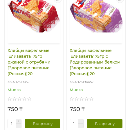
Хлебцы вафельные
Хлебцы вафельные
'Елизавета' 75гр
'Елизавета' 75гр с
ржаной с отрубями
йодированным белком
[Здоровое питание
[Здоровое питание
(Россия)]20
(Россия)]20
4607126190521
4607126190057
Много
Много
750 ₸
750 ₸
В корзину
В корзину