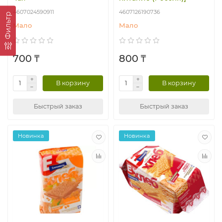
4607024590911
4607126190736
Фильтр
Мало
Мало
700 ₸
800 ₸
В корзину
В корзину
Быстрый заказ
Быстрый заказ
Новинка
Новинка