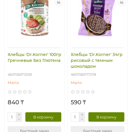
Хлебцы 'Dr.Korner' 100гр
Хлебцы 'Dr.Korner' 34гр
Гречневые Без Глютена
рисовый с темным
шоколадом
4607065712129
4607065717278
Мало
Мало
840 ₸
590 ₸
В корзину
В корзину
Быстрый заказ
Быстрый заказ