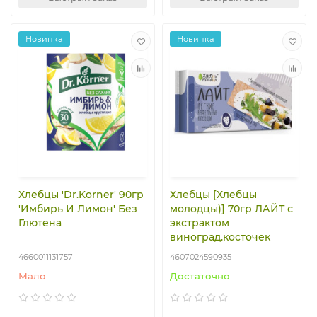
Новинка
Новинка
Хлебцы 'Dr.Korner' 90гр
Хлебцы [Хлебцы
'Имбирь И Лимон' Без
молодцы)] 70гр ЛАЙТ с
Глютена
экстрактом
виноград.косточек
4660011131757
4607024590935
Мало
Достаточно