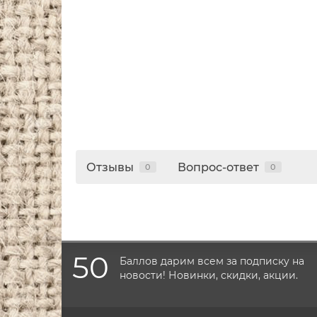
Отзывы
Вопрос-ответ
0
0
50
Баллов дарим всем за подписку на
новости! Новинки, скидки, акции.