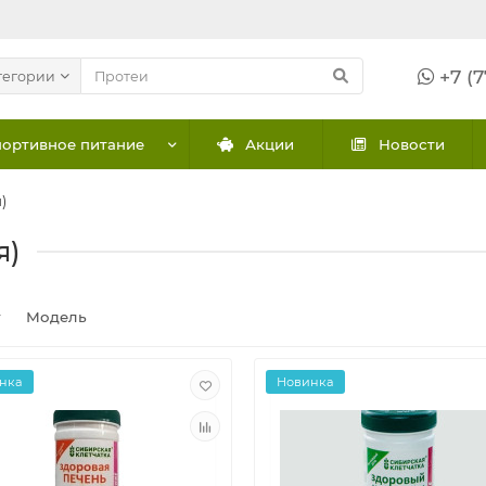
+7 (7
тегории
ортивное питание
Акции
Новости
)
я)
г
Модель
нка
Новинка