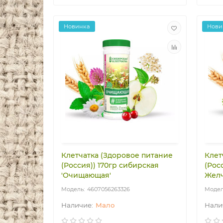
Новинка
Нови
Клетчатка (Здоровое питание
Клет
(Россия)) 170гр сибирская
(Рос
'Очищающая'
Желч
4607056263326
Мало