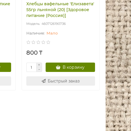
епкие
Хлебцы вафельные 'Елизавета'
55гр льняной (20) [Здоровое
питание (Россия)]
4607126190736
Мало
800 ₸
у
В корзину
Быстрый заказ