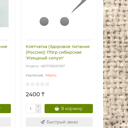
ание
Клетчатка (Здоровое питание
(Россия)) 170гр сибирская
'Изящный силуэт'
4607056261087
Мало
2400 ₸
у
В корзину
Быстрый заказ