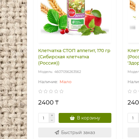
Клетчатка СТОП аппетит, 170 гр
Клет
(Сибирская клетчатка
(Рос
(Россия))
'Здо
4607056263562
Мало
2400 ₸
240
В корзину
Быстрый заказ