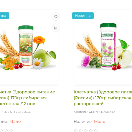
нка
Новинка
чатка (Здоровое питание
Клетчатка (Здоровое пит
сия)) 170гр сибирская
(Россия)) 170гр сибирская
егонная /12 нов.
расторопшей
4607056268424
4607056260202
Мало
Мало