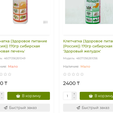
чатка (Здоровое питание
Клетчатка (Здоровое пит
сия)) 170гр сибирская
(Россия)) 170гр сибирская
ровая печень'
'Здоровый желудок'
4607056261049
4607056261056
Мало
Мало
0 ₸
2400 ₸
В корзину
В корзин
Быстрый заказ
Быстрый заказ