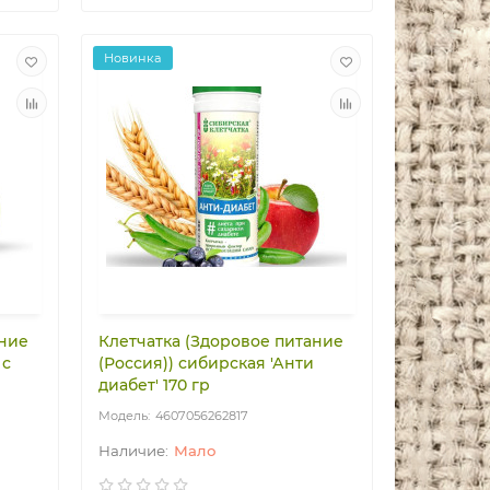
Новинка
ание
Клетчатка (Здоровое питание
 с
(Россия)) сибирская 'Анти
диабет' 170 гр
4607056262817
Мало