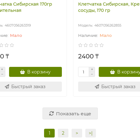
чатка Сибирская 170гр
Клетчатка Сибирская, Кр
ительная
сосуды, 170 гр
4607056263319
4607056262855
Мало
Мало
0 ₸
2400 ₸
В корзину
В корзин
Быстрый заказ
Быстрый заказ
Показать еще
1
2
>
>|