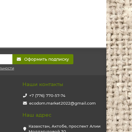
Оформить подписку
льности
Наши контакты
+7 (776) 770-57-74
ecodom.market2022@gmail.com
Наш адрес
Казахстан, Актобе, проспект Алии
Молдагуловой 30