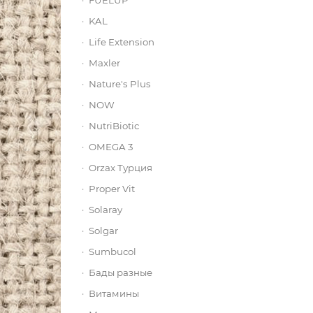
FUELUP
KAL
Life Extension
Maxler
Nature's Plus
NOW
NutriBiotic
OMEGA 3
Orzax Турция
Proper Vit
Solaray
Solgar
Sumbucol
Бады разные
Витамины