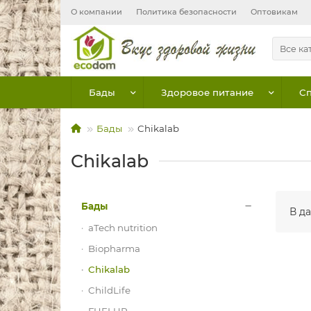
О компании
Политика безопасности
Оптовикам
Все ка
Бады
Здоровое питание
Сп
Бады
Chikalab
Chikalab
Бады
В д
aTech nutrition
Biopharma
Chikalab
ChildLife