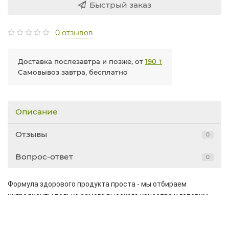
Быстрый заказ
0 отзывов
Доставка послезавтра и позже, от
190 ₸
Самовывоз завтра, бесплатно
Описание
Отзывы
0
Вопрос-ответ
0
Формула здорового продукта проста - мы отбираем
ингредиенты только самого высокого качества и готовим
тесто особым «жидким» способом. От этого зависит вкус
будущего продукта и полезные свойства, которые