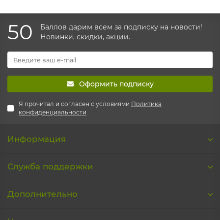
сохранятся в готовом хлебе. Но главной особенностью
рецепта и нашей технологии производства является полное
50
отсутствие в тесте каких-либо консервантов, усилителей
Баллов дарим всем за подписку на новости!
вкуса, сахара, дрожжей и других химических добавок.
Новинки, скидки, акции.
Оформить подписку
Я прочитал и согласен с условиями
Политика
конфиденциальности
Информация
Служба поддержки
Дополнительно